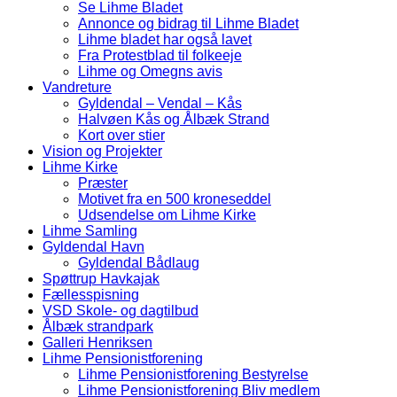
Se Lihme Bladet
Annonce og bidrag til Lihme Bladet
Lihme bladet har også lavet
Fra Protestblad til folkeeje
Lihme og Omegns avis
Vandreture
Gyldendal – Vendal – Kås
Halvøen Kås og Ålbæk Strand
Kort over stier
Vision og Projekter
Lihme Kirke
Præster
Motivet fra en 500 kroneseddel
Udsendelse om Lihme Kirke
Lihme Samling
Gyldendal Havn
Gyldendal Bådlaug
Spøttrup Havkajak
Fællesspisning
VSD Skole- og dagtilbud
Ålbæk strandpark
Galleri Henriksen
Lihme Pensionistforening
Lihme Pensionistforening Bestyrelse
Lihme Pensionistforening Bliv medlem