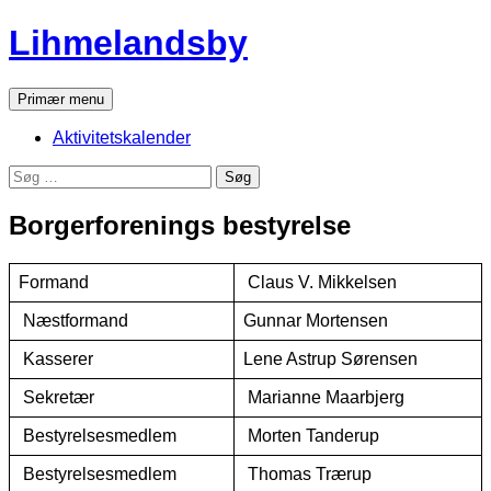
Hop
Lihmelandsby
til
indhold
Søg
Primær menu
Aktivitetskalender
Søg
efter:
Borgerforenings bestyrelse
Formand
Claus V. Mikkelsen
Næstformand
Gunnar Mortensen
Kasserer
Lene Astrup Sørensen
Sekretær
Marianne Maarbjerg
Bestyrelsesmedlem
Morten Tanderup
Bestyrelsesmedlem
Thomas Trærup