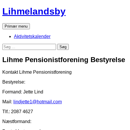
Hop
Lihmelandsby
til
indhold
Søg
Primær menu
Aktivitetskalender
Søg
efter:
Lihme Pensionistforening Bestyrelse
Kontakt Lihme Pensionistforening
Bestyrelse:
Formand: Jette Lind
Mail:
lindjette1@hotmail.com
Tlf.: 2087 4627
Næstformand: