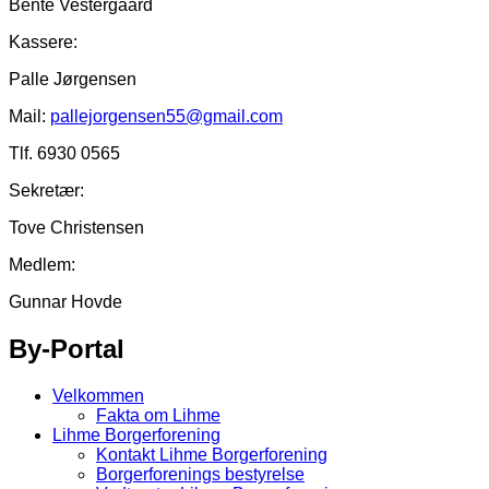
Bente Vestergaard
Kassere:
Palle Jørgensen
Mail:
pallejorge
n
sen55@gmail.com
Tlf. 6930 0565
Sekretær:
Tove Christensen
Medlem:
Gunnar Hovde
By-Portal
Velkommen
Fakta om Lihme
Lihme Borgerforening
Kontakt Lihme Borgerforening
Borgerforenings bestyrelse