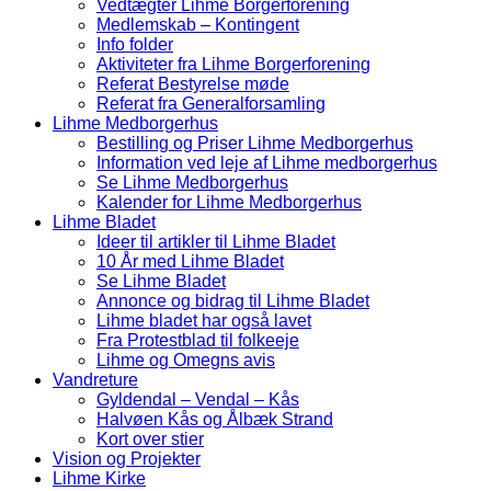
Vedtægter Lihme Borgerforening
Medlemskab – Kontingent
Info folder
Aktiviteter fra Lihme Borgerforening
Referat Bestyrelse møde
Referat fra Generalforsamling
Lihme Medborgerhus
Bestilling og Priser Lihme Medborgerhus
Information ved leje af Lihme medborgerhus
Se Lihme Medborgerhus
Kalender for Lihme Medborgerhus
Lihme Bladet
Ideer til artikler til Lihme Bladet
10 År med Lihme Bladet
Se Lihme Bladet
Annonce og bidrag til Lihme Bladet
Lihme bladet har også lavet
Fra Protestblad til folkeeje
Lihme og Omegns avis
Vandreture
Gyldendal – Vendal – Kås
Halvøen Kås og Ålbæk Strand
Kort over stier
Vision og Projekter
Lihme Kirke